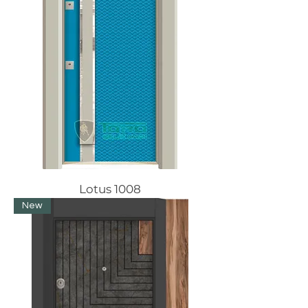
Lotus 1008
New