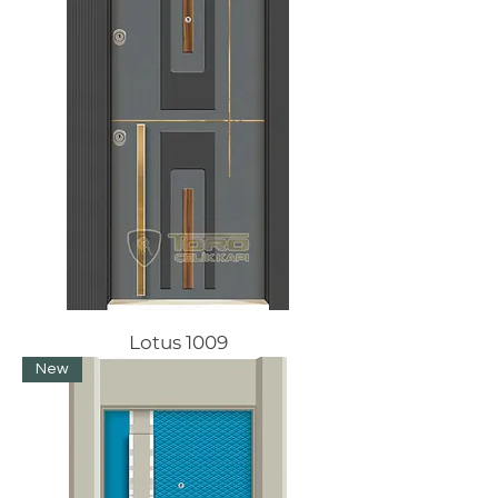
Lotus 1009
New