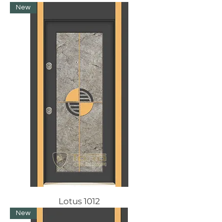
New
Lotus 1012
New