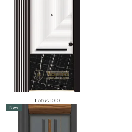
Lotus 1010
New