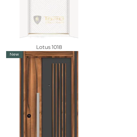
Lotus 1018
New