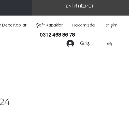
EN İYİ HİZMET
e Depo Kapıları
Şaft Kapakları
Hakkımızda
İletişim
0312 468 86 78
Giriş
024