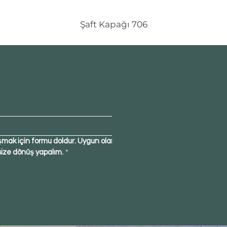
Şaft Kapağı 706
şmak için formu doldur. Uygun olan 
size dönüş yapalım.
*