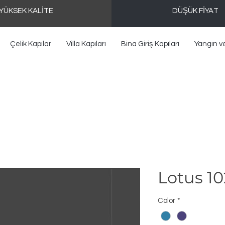
YÜKSEK KALİTE
DÜŞÜK FİYAT
Çelik Kapılar
Villa Kapıları
Bina Giriş Kapıları
Yangın v
Lotus 1
Color
*