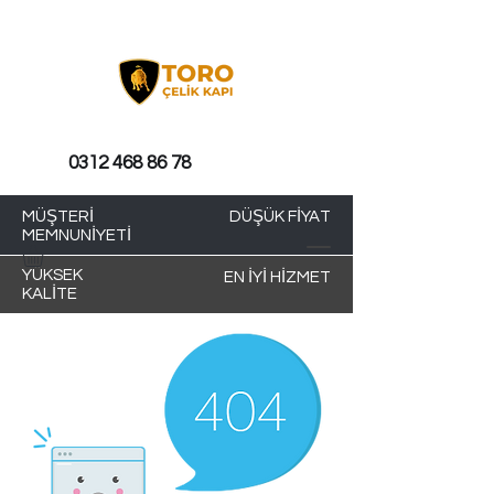
0312 468 86 78
MÜŞTERİ
DÜŞÜK FİYAT
MEMNUNİYETİ
YÜKSEK
EN İYİ HİZMET
KALİTE