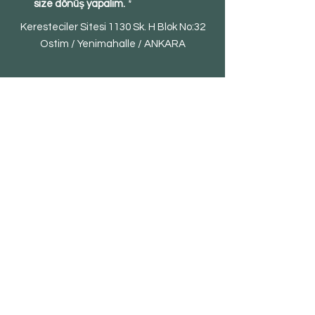
size dönüş yapalım.
*
Keresteciler Sitesi 1130 Sk. H Blok No:32
Ostim / Yenimahalle / ANKARA