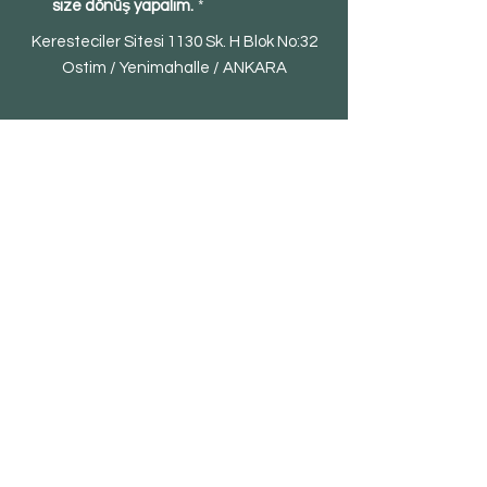
size dönüş yapalım.
*
Keresteciler Sitesi 1130 Sk. H Blok No:32
Ostim / Yenimahalle / ANKARA