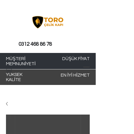
0312 468 86 78
MÜŞTERİ
DÜŞÜK FİYAT
MEMNUNİYETİ
YÜKSEK
EN İYİ HİZMET
KALİTE