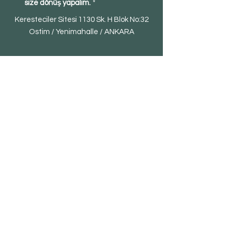
size dönüş yapalım.
*
Keresteciler Sitesi 1130 Sk. H Blok No:32
Ostim / Yenimahalle / ANKARA