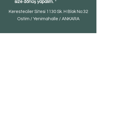
size dönüş yapalım.
*
Keresteciler Sitesi 1130 Sk. H Blok No:32
Ostim / Yenimahalle / ANKARA