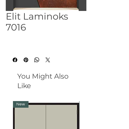
Elit Laminoks
7016
You Might Also
Like
New
New