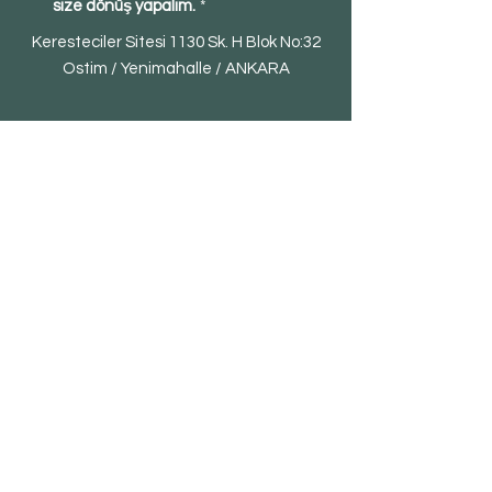
size dönüş yapalım.
*
Keresteciler Sitesi 1130 Sk. H Blok No:32
Ostim / Yenimahalle / ANKARA