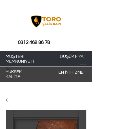
0312 468 86 78
MÜŞTERİ
DÜŞÜK FİYAT
MEMNUNİYETİ
YÜKSEK
EN İYİ HİZMET
KALİTE