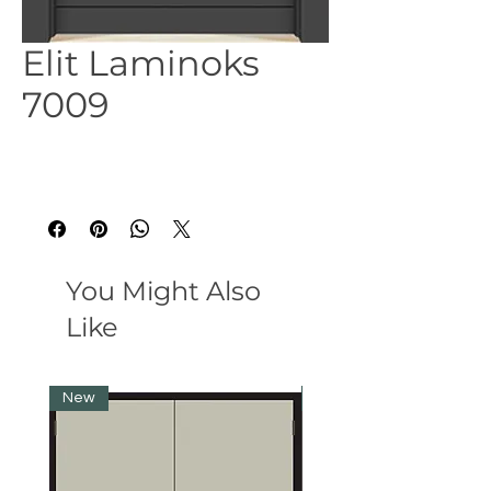
Elit Laminoks
7009
You Might Also
Like
New
New