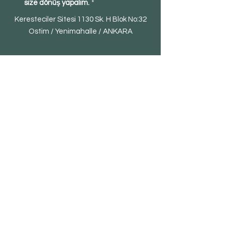
size dönüş yapalım.
*
Keresteciler Sitesi 1130 Sk. H Blok No:32
Ostim / Yenimahalle / ANKARA