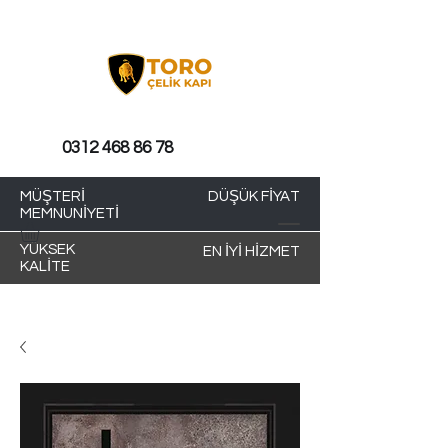
0312 468 86 78
MÜŞTERİ
DÜŞÜK FİYAT
MEMNUNİYETİ
YÜKSEK
EN İYİ HİZMET
KALİTE