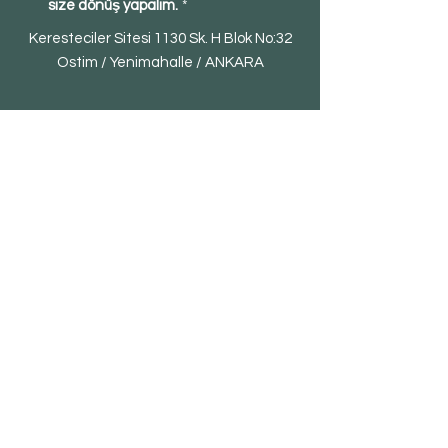
size dönüş yapalım.
*
Keresteciler Sitesi 1130 Sk. H Blok No:32
Ostim / Yenimahalle / ANKARA