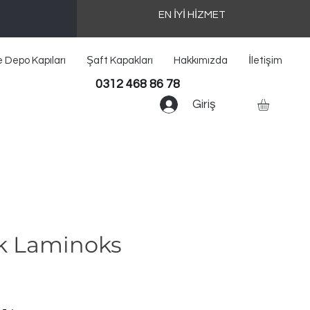
EN İYİ HİZMET
e Depo Kapıları
Şaft Kapakları
Hakkımızda
İletişim
0312 468 86 78
Giriş
k Laminoks