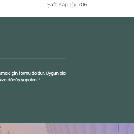
Şaft Kapağı 706
şmak için formu doldur. Uygun olan 
size dönüş yapalım.
*