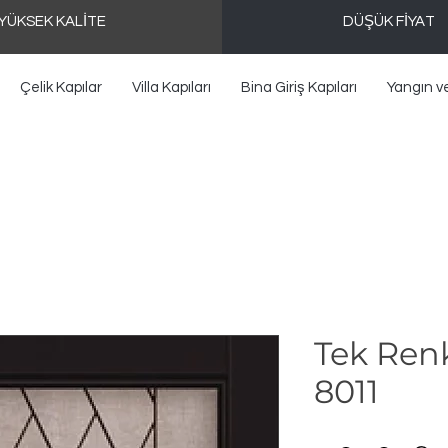
YÜKSEK KALİTE
DÜŞÜK FİYAT
Çelik Kapılar
Villa Kapıları
Bina Giriş Kapıları
Yangın v
Tek Ren
8011