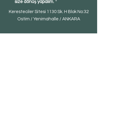
size dönüş yapalım.
*
Keresteciler Sitesi 1130 Sk. H Blok No:32
Ostim / Yenimahalle / ANKARA