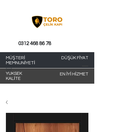
0312 468 86 78
MÜŞTERİ
DÜŞÜK FİYAT
MEMNUNİYETİ
YÜKSEK
EN İYİ HİZMET
KALİTE