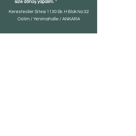
size dönüş yapalım.
*
Keresteciler Sitesi 1130 Sk. H Blok No:32
Ostim / Yenimahalle / ANKARA