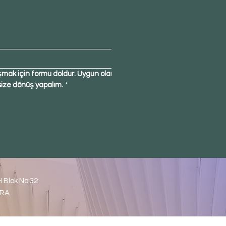
şmak için formu doldur. Uygun olan 
size dönüş yapalım.
*
H Blok No:32
ARA