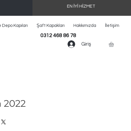
EN İYİ HİZMET
e Depo Kapıları
Şaft Kapakları
Hakkımızda
İletişim
0312 468 86 78
Giriş
 2022