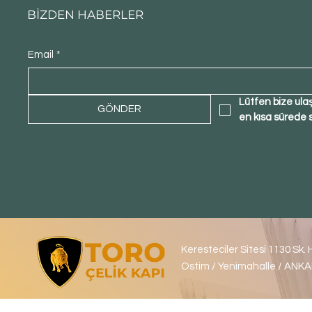
BİZDEN HABERLER
Email
*
Lütfen bize ula
GÖNDER
en kısa sürede 
Keresteciler Sitesi 1130 Sk. 
Ostim / Yenimahalle / ANK