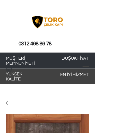
0312 468 86 78
MÜŞTERİ
DÜŞÜK FİYAT
MEMNUNİYETİ
YÜKSEK
EN İYİ HİZMET
KALİTE