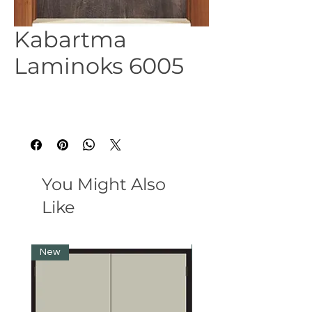
Kabartma
Laminoks 6005
You Might Also
Like
New
New