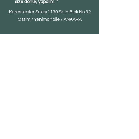
size dönüş yapalım.
*
Keresteciler Sitesi 1130 Sk. H Blok No:32
Ostim / Yenimahalle / ANKARA