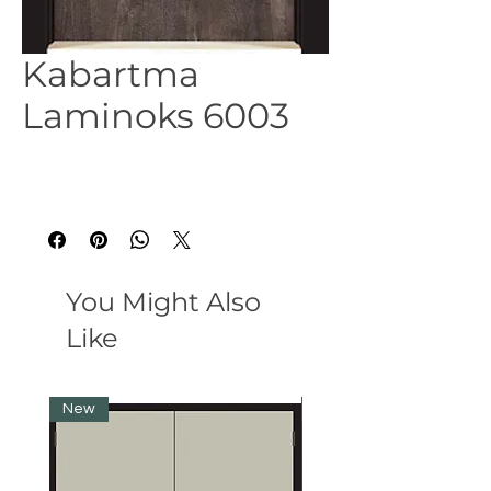
Kabartma
Laminoks 6003
You Might Also
Like
New
New