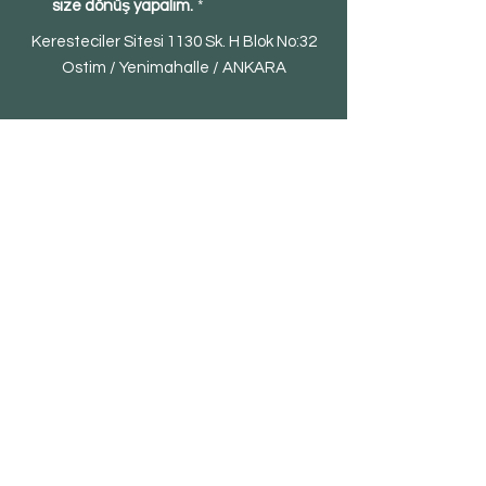
size dönüş yapalım.
*
Keresteciler Sitesi 1130 Sk. H Blok No:32
Ostim / Yenimahalle / ANKARA