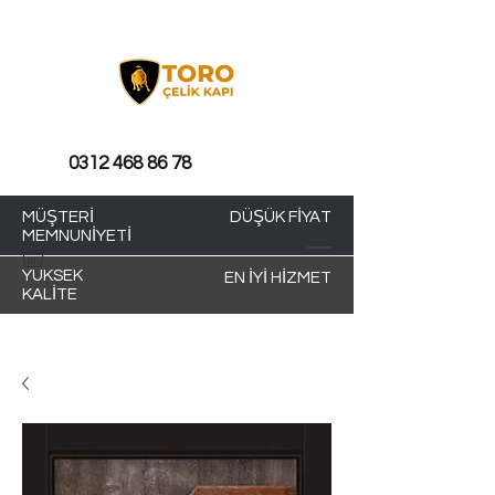
0312 468 86 78
MÜŞTERİ
DÜŞÜK FİYAT
MEMNUNİYETİ
YÜKSEK
EN İYİ HİZMET
KALİTE