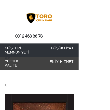
0312 468 86 78
MÜŞTERİ
DÜŞÜK FİYAT
MEMNUNİYETİ
YÜKSEK
EN İYİ HİZMET
KALİTE