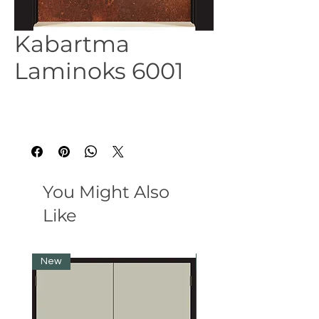
Kabartma
Laminoks 6001
You Might Also
Like
New
New