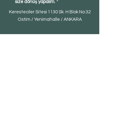
size dönüş yapalım.
*
Keresteciler Sitesi 1130 Sk. H Blok No:32
Ostim / Yenimahalle / ANKARA