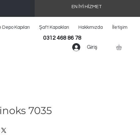
EN İYİ HİZMET
e Depo Kapıları
Şaft Kapakları
Hakkımızda
İletişim
0312 468 86 78
Giriş
inoks 7035