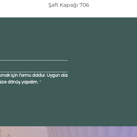
Şaft Kapağı 706
şmak için formu doldur. Uygun olan 
size dönüş yapalım.
*