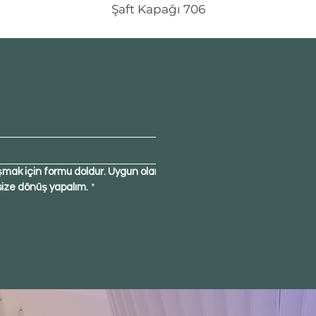
Şaft Kapağı 706
şmak için formu doldur. Uygun olan 
size dönüş yapalım.
*