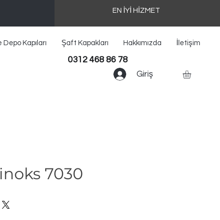
EN İYİ HİZMET
e Depo Kapıları
Şaft Kapakları
Hakkımızda
İletişim
0312 468 86 78
Giriş
minoks 7030