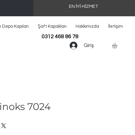
EN İYİ HİZMET
e Depo Kapıları
Şaft Kapakları
Hakkımızda
İletişim
0312 468 86 78
Giriş
minoks 7024