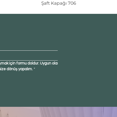
Şaft Kapağı 706
şmak için formu doldur. Uygun olan 
size dönüş yapalım.
*