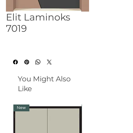
Elit Laminoks
7019
You Might Also
Like
New
New