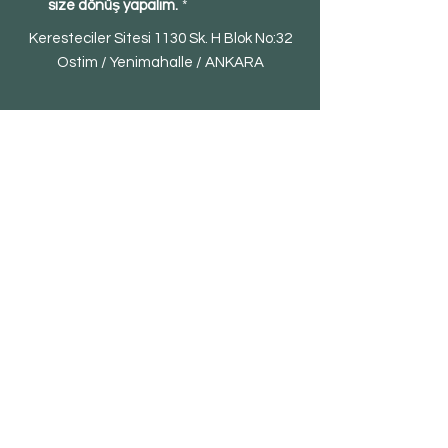
size dönüş yapalım.
*
Keresteciler Sitesi 1130 Sk. H Blok No:32
Ostim / Yenimahalle / ANKARA