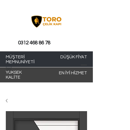
0312 468 86 78
MÜŞTERİ
DÜŞÜK FİYAT
MEMNUNİYETİ
YÜKSEK
EN İYİ HİZMET
KALİTE