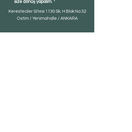
size dönüş yapalım.
*
Keresteciler Sitesi 1130 Sk. H Blok No:32
Ostim / Yenimahalle / ANKARA