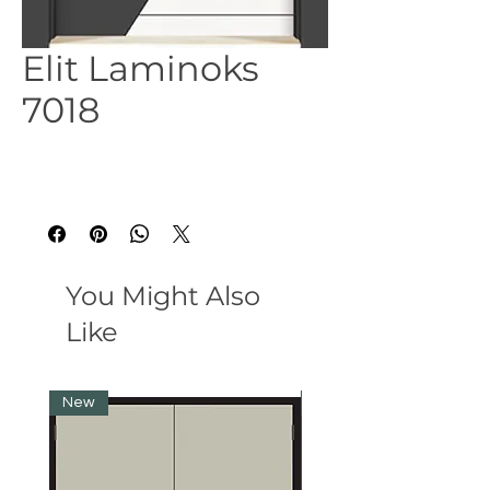
Elit Laminoks
7018
You Might Also
Like
New
New