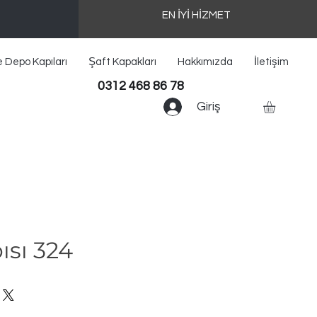
EN İYİ HİZMET
e Depo Kapıları
Şaft Kapakları
Hakkımızda
İletişim
0312 468 86 78
Giriş
ısı 324