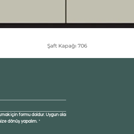
Şaft Kapağı 706
şmak için formu doldur. Uygun olan 
size dönüş yapalım.
*