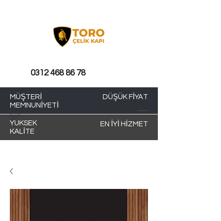
0312 468 86 78
MÜŞTERİ
DÜŞÜK FİYAT
MEMNUNİYETİ
YÜKSEK
EN İYİ HİZMET
KALİTE