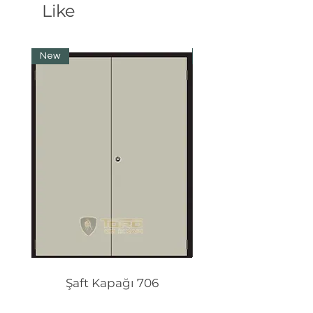
Like
New
New
Şaft Kapağı 706