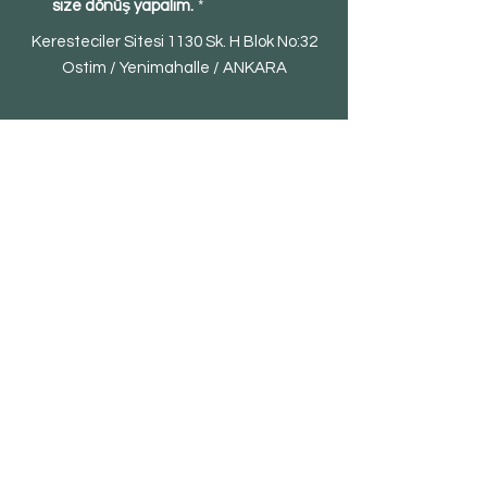
size dönüş yapalım.
*
Keresteciler Sitesi 1130 Sk. H Blok No:32
Ostim / Yenimahalle / ANKARA