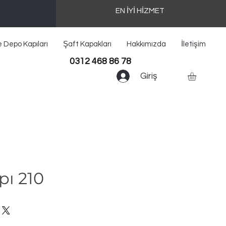
EN İYİ HİZMET
e Depo Kapıları
Şaft Kapakları
Hakkımızda
İletişim
0312 468 86 78
Giriş
pı 210