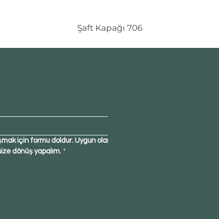
Şaft Kapağı 706
şmak için formu doldur. Uygun olan 
size dönüş yapalım.
*