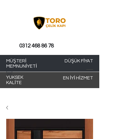
0312 468 86 78
MÜŞTERİ
DÜŞÜK FİYAT
MEMNUNİYETİ
YÜKSEK
EN İYİ HİZMET
KALİTE