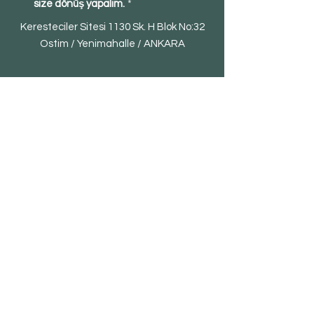
size dönüş yapalım.
*
Keresteciler Sitesi 1130 Sk. H Blok No:32
Ostim / Yenimahalle / ANKARA