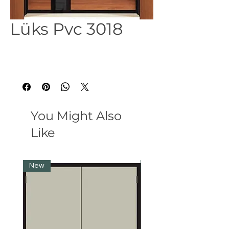
Lüks Pvc 3018
You Might Also
Like
New
New