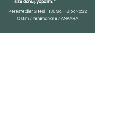
size dönüş yapalım.
*
Keresteciler Sitesi 1130 Sk. H Blok No:32
Ostim / Yenimahalle / ANKARA