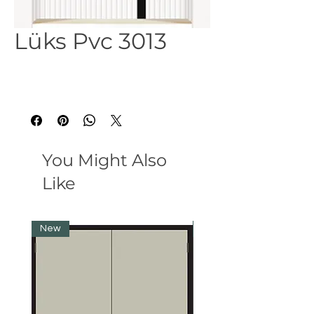
Lüks Pvc 3013
You Might Also
Like
New
New