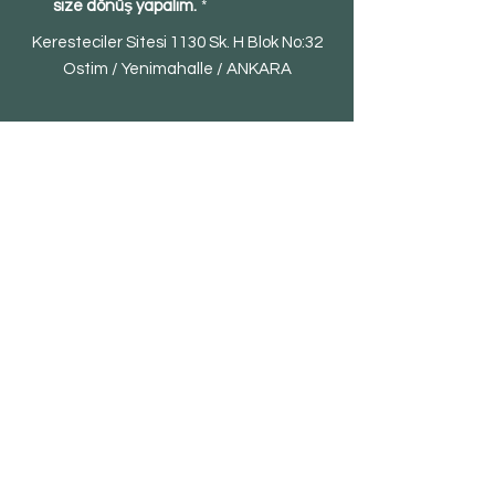
size dönüş yapalım.
*
Keresteciler Sitesi 1130 Sk. H Blok No:32
Ostim / Yenimahalle / ANKARA