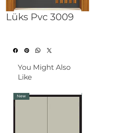
Lüks Pvc 3009
You Might Also
Like
New
New