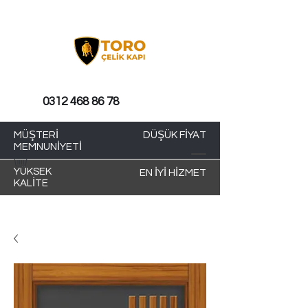
0312 468 86 78
MÜŞTERİ
DÜŞÜK FİYAT
MEMNUNİYETİ
YÜKSEK
EN İYİ HİZMET
KALİTE