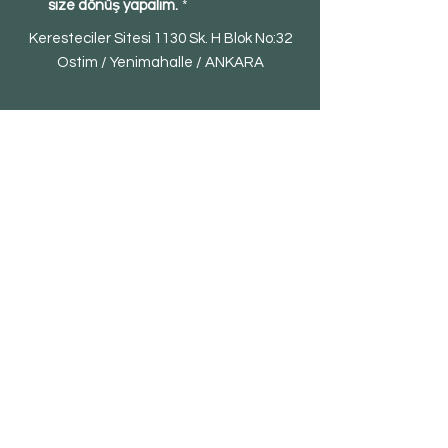
size dönüş yapalım.
*
Keresteciler Sitesi 1130 Sk. H Blok No:32
Ostim / Yenimahalle / ANKARA