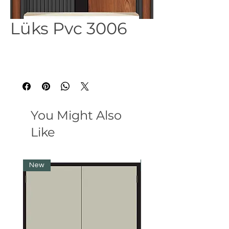
Lüks Pvc 3006
You Might Also
Like
New
New