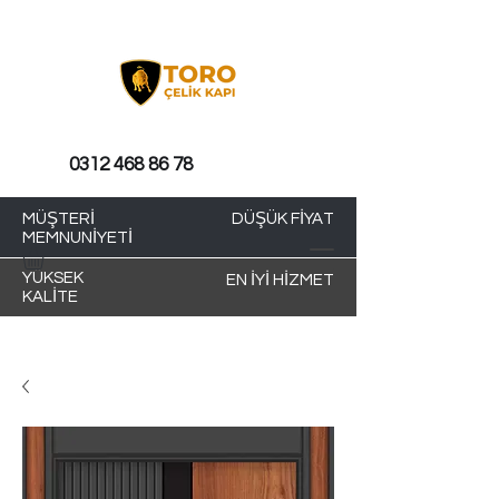
0312 468 86 78
MÜŞTERİ
DÜŞÜK FİYAT
MEMNUNİYETİ
YÜKSEK
EN İYİ HİZMET
KALİTE