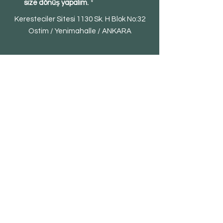
size dönüş yapalım.
*
Keresteciler Sitesi 1130 Sk. H Blok No:32
Ostim / Yenimahalle / ANKARA