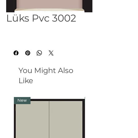
Lüks Pvc 3002
You Might Also
Like
New
New