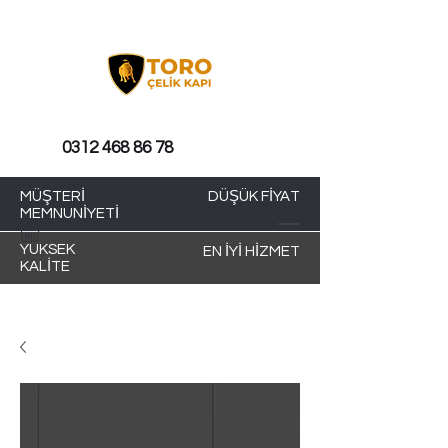
0312 468 86 78
MÜŞTERİ
DÜŞÜK FİYAT
MEMNUNİYETİ
YÜKSEK
EN İYİ HİZMET
KALİTE