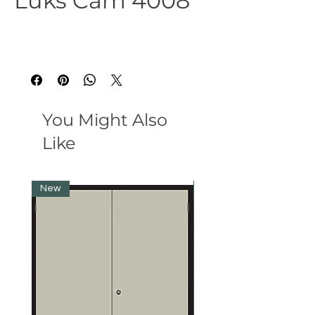
Lüks Cam 4008
You Might Also
Like
New
New