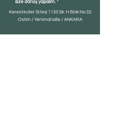
size dönüş yapalım.
*
Keresteciler Sitesi 1130 Sk. H Blok No:32
Ostim / Yenimahalle / ANKARA