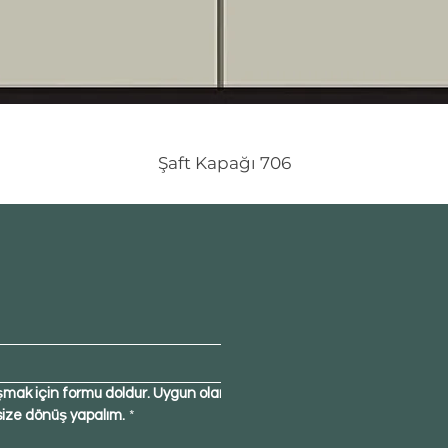
Şaft Kapağı 706
şmak için formu doldur. Uygun olan 
size dönüş yapalım.
*