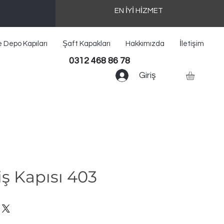
EN İYİ HİZMET
e Depo Kapıları
Şaft Kapakları
Hakkımızda
İletişim
0312 468 86 78
Giriş
iş Kapısı 403