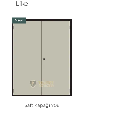
Like
New
New
Şaft Kapağı 706