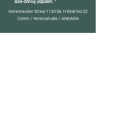
size dönüş yapalım.
*
Keresteciler Sitesi 1130 Sk. H Blok No:32
Ostim / Yenimahalle / ANKARA