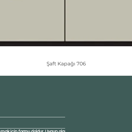
Şaft Kapağı 706
şmak için formu doldur. Uygun olan 