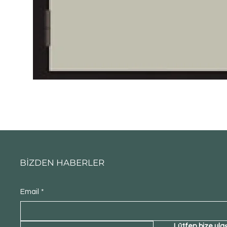
BİZDEN HABERLER
Email
*
Lütfen bize ula