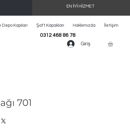
EN İYİ HİZMET
e Depo Kapıları
Şaft Kapakları
Hakkımızda
İletişim
0312 468 86 78
Giriş
ağı 701