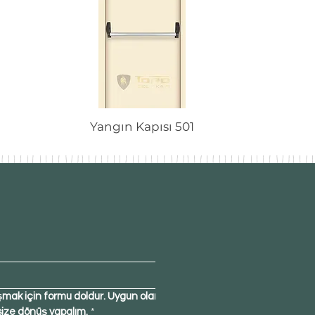
Yangın Kapısı 501
şmak için formu doldur. Uygun olan 
size dönüş yapalım.
*