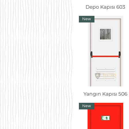
Depo Kapısı 603
New
Yangın Kapısı 506
New