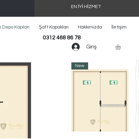
EN İYİ HİZMET
e Depo Kapıları
Şaft Kapakları
Hakkımızda
İletişim
0312 468 86 78
Giriş
Sırala:
Önerilen
New