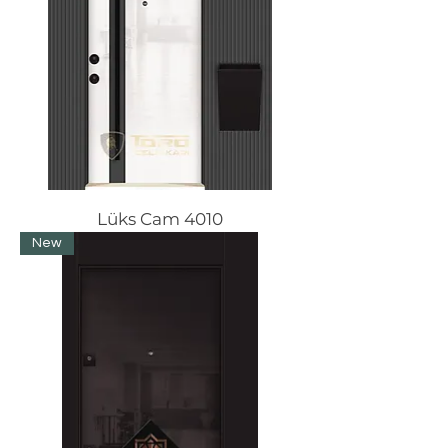
Lüks Cam 4010
New