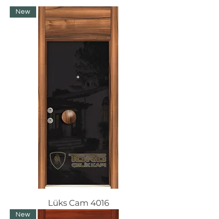
New
Lüks Cam 4016
New