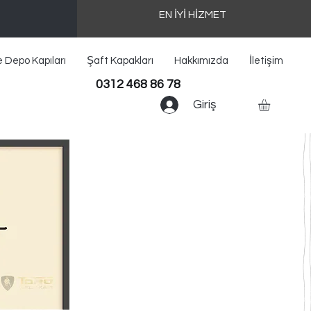
EN İYİ HİZMET
e Depo Kapıları
Şaft Kapakları
Hakkımızda
İletişim
0312 468 86 78
Giriş
Sırala:
Önerilen